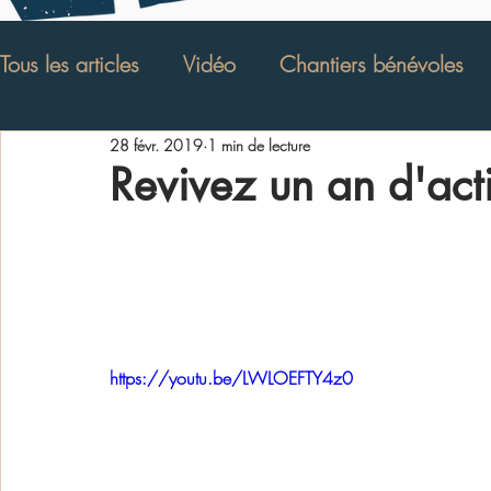
Tous les articles
Vidéo
Chantiers bénévoles
28 févr. 2019
1 min de lecture
Verger Conservatoire
Stages
Animations
Revivez un an d'act
Evénement
Deutsch
Article de presse
Film "bilan" réalisé
l'Assemblée générale
mars. 
Bibliographie
https://youtu.be/LWLOEFTY4z0