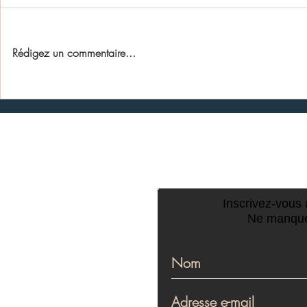
Rédigez un commentaire...
Reprise des a
15 juin : effervescence au
verger
CONTACTEZ-NOU
Inscrivez-vous à
Ne manque