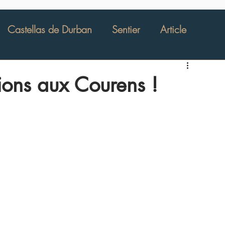
Castellas de Durban
Sentier
Article
École de Beaumes
Rucher pédagogique
ions aux Courens !
Les Câpriers de Beaumes de Venise
 spécialement pour 
 qui s'est tenue le 01 