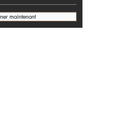
ner maintenant
se
ens.org