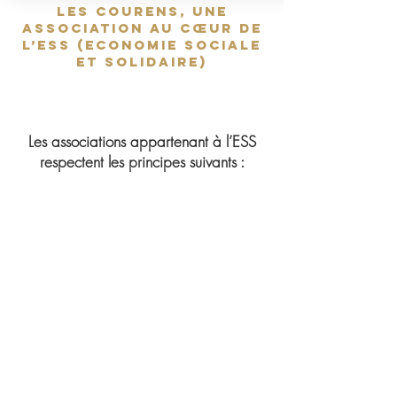
Les Courens, une
association au cœur de
l’ESS (Economie Sociale
et Solidaire)
Les associations appartenant à l’ESS
respectent les principes suivants :
Disposer
d’une gouvernance démocratique;
Poursuivre un but autre que le partage
des bénéfices ;
Consacrer majoritairement ses
bénéfices à son activité ;
Réaffirmer la pertinence des démarches
de co-construction entre les collectivités
territoriales et les acteurs de l’ESS,
prévue par la loi ESS (
Loi du 31 juillet