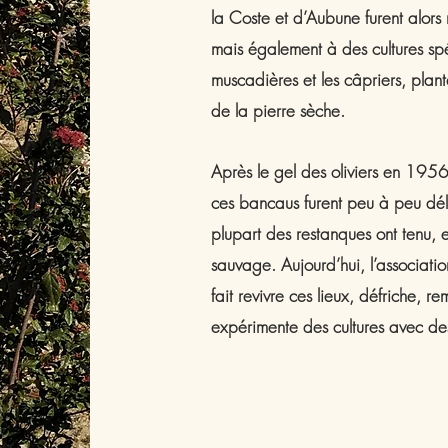
la Coste et d’Aubune furent alors r
mais également à des cultures spé
muscadières et les câpriers, plant
de la pierre sèche.
Après le gel des oliviers en 195
ces bancaus furent peu à peu déla
plupart des restanques ont tenu, et 
sauvage. Aujourd’hui, l’associatio
fait revivre ces lieux, défriche, rem
expérimente des cultures avec des