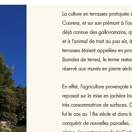
La culture en terrasses pratiquée 
Courens, et sur son piémont à l’o
déjà connue des gallo-romains, q
et à l’animal de trait au pas sûr, 
terrasses étaient appelées en pr
(bandes de terres), le terme rest
réservé aux murets en pierre sèche
En effet, l’agriculture provençale 
reposait sur la mise en jachère b
très consommatrice de surfaces.
fut le cas au 18e siècle et dans l
conquérir de nouvelles parcelles,