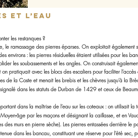
es et l’eau
onter les restanques ?
e, le ramassage des pierres éparses. On exploitait également su
es environs : les pierres résiduelles étaient utilisées pour les ba
olider les soubassements et les angles. On construisait égaleme
 on pratiquait avec les blocs des escaliers pour faciliter l’accès 
ues de la Coste et menait les brebis et les chèvres
jusqu’à
la Brè
jà signalé dans les statuts de Durban de 1429 et ceux de Bea
portant dans la maîtrise de l’eau sur les coteaux : on utilisait la
au Moyen-âge par les
maçons
et désignant la caillasse, et en Vauc
ces des murs en pierre sèche). Les pierres entassées derrière le p
retenue dans les bancau, constituant une réserve pour l’été sec, pui