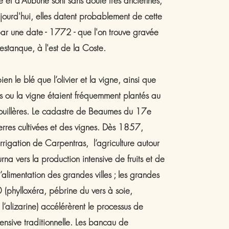
e et d’Aubune sont sans doute très anciennes,
ujourd'hui, elles datent probablement de cette
ar une date - 1772 - que l'on trouve gravée
restanque, à l'est de la Coste.
ien le blé que l’olivier et la vigne, ainsi que
rs ou la vigne étaient fréquemment plantés au
s ouillères. Le cadastre de Beaumes du 17e
erres cultivées et des vignes. Dès 1857,
rrigation de Carpentras, l’agriculture autour
rna vers la production intensive de fruits et de
’alimentation des grandes villes ; les grandes
 (phylloxéra, pébrine du vers à soie,
alizarine) accélérèrent le processus de
ensive traditionnelle. Les bancau de