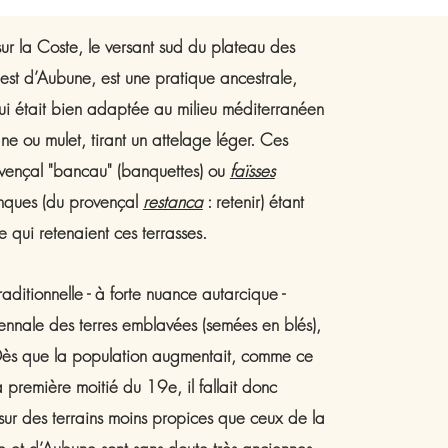
sur la Coste, le versant sud du plateau des
uest d’Aubune, est une pratique ancestrale,
ui était bien adaptée au milieu méditerranéen
âne ou mulet, tirant un attelage léger. Ces
ovençal "bancau" (banquettes) ou
faïsses
anques (du provençal
restanca
: retenir) étant
 qui retenaient ces terrasses.
traditionnelle - à forte nuance autarcique -
iennale des terres emblavées (semées en blés),
 Dès que la population augmentait, comme ce
a première moitié du 19e, il fallait donc
 sur des terrains moins propices que ceux de la