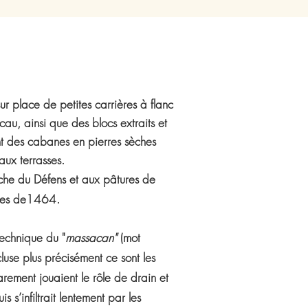
r place de petites carrières à flanc
ncau, ainsi que des blocs extraits et
nt des cabanes en pierres sèches
aux terrasses.
che du Défens et aux pâtures de
umes de1464.
 technique du "
massacan"
(mot
luse plus précisément ce sont les
arement jouaient le rôle de drain et
s s’infiltrait lentement par les