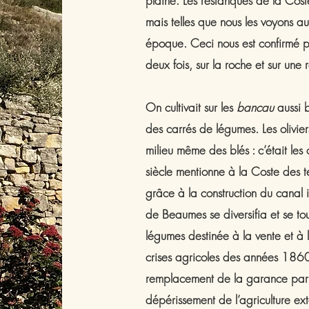
plaine. Les restanques de la Cost
mais telles que nous les voyons a
époque. Ceci nous est confirmé p
deux fois, sur la roche et sur une 
On cultivait sur les
bancau
aussi b
des carrés de légumes. Les olivie
milieu même des blés : c’était le
siècle mentionne à la Coste des t
grâce à la construction du canal i
de Beaumes se diversifia et se tou
légumes destinée à la vente et à l
crises agricoles des années 1860
remplacement de la garance par l’
dépérissement de l’agriculture ext