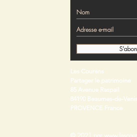
S'abon
Les Courens
Partager le patrimoine
85 Avenue Raspail
84190 Beaumes-de-Veni
PROVENCE France
© 2021 par
www.lescour