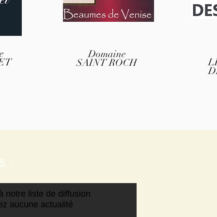
e
Domaine
ET
L
SAINT ROCH
D
S :
 notre liste de diffusion
z aucune actualité