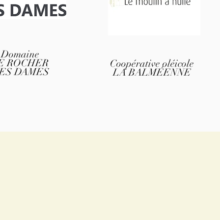
Domaine
E ROCHER
Coopérative oléicole
ES DAMES
LA BALMÉENNE