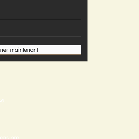
ner maintenant
se
ens.org