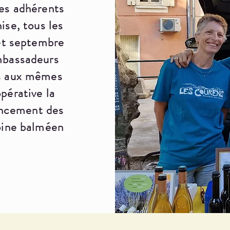
res adhérents
se, tous les
 et septembre
mbassadeurs
és aux mêmes
pérative la
ancement des
moine balméen