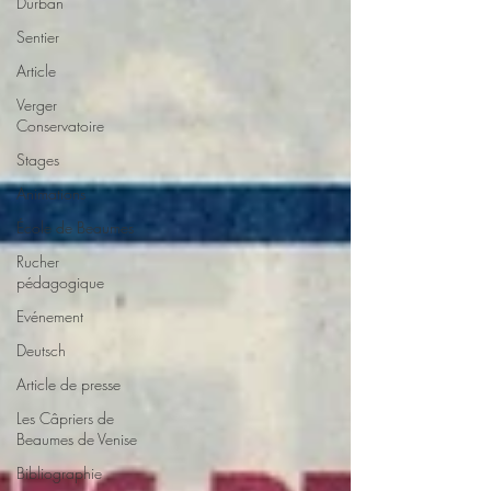
Durban
Sentier
Article
Verger
Conservatoire
Stages
Animations
École de Beaumes
Rucher
pédagogique
Evénement
Deutsch
Article de presse
Les Câpriers de
Beaumes de Venise
Bibliographie