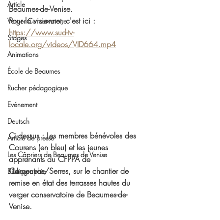
Article
Beaumes-de-Venise. 
Pour la visionner, c'est ici : 
Verger Conservatoire
https://www.sud-tv-
Stages
locale.org/videos/VID664.mp4
Animations
École de Beaumes
Rucher pédagogique
Evénement
Deutsch
Ci-dessus : Les membres bénévoles des 
Article de presse
Courens (en bleu) et les jeunes 
Les Câpriers de Beaumes de Venise
apprenants du CFPPA de 
Carpentras/Serres, sur le chantier de 
Bibliographie
remise en état des terrasses hautes du 
verger conservatoire de Beaumes-de-
Venise. 