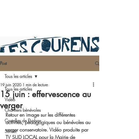
Post
Tous les articles
19 juin 2020
1 min de lecture
Tous les articles
15 juin : effervescence au
Vidéo
verger
Chantiers bénévoles
Retour en image sur les différentes 
Castellas de Durban
activités, pédagogiques ou bénévoles au 
verger conservatoire. Vidéo produite par 
Sentier
TV SUD LOCAL pour la Mairie de 