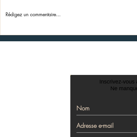
Rédigez un commentaire...
Aux Courens, la transmission
Parking du C
des savoirs grandeur nature
de pierre sè
stagiaires d
Giraud
CONTACTEZ-NOU
Inscrivez-vous à
Ne manque