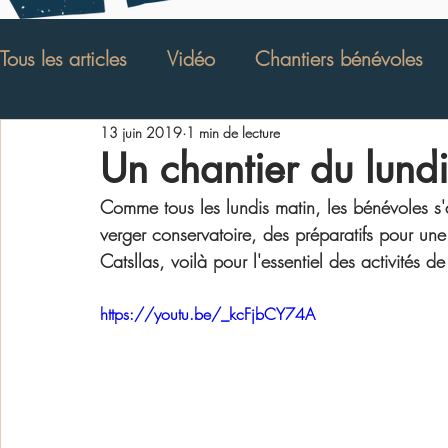
Tous les articles
Vidéo
Chantiers bénévoles
13 juin 2019
1 min de lecture
Verger Conservatoire
Stages
Animations
Un chantier du lundi
Comme tous les lundis matin, les bénévoles s'a
Evénement
Deutsch
Article de presse
verger conservatoire, des préparatifs pour une
Catsllas, voilà pour l'essentiel des activités de
Bibliographie
https://youtu.be/_kcFjbCY74A