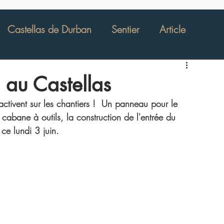
Castellas de Durban
Sentier
Article
École de Beaumes
Rucher pédagogique
 au Castellas
ctivent sur les chantiers !  Un panneau pour le 
Les Câpriers de Beaumes de Venise
 cabane à outils, la construction de l'entrée du 
 ce lundi 3 juin. 