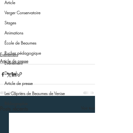
Article
Verger Conservatoire
Stages
Animations
École de Beaumes
Rucher pédagogique
Evénement
Article de presse
Evénement
Deutsch
Article de presse
Les Câpriers de Beaumes de Venise
Bibliographie
Posts récents
Voir tout