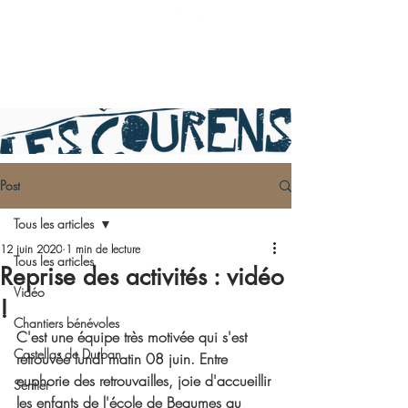
Post
Tous les articles
12 juin 2020
1 min de lecture
Tous les articles
Reprise des activités : vidéo
Vidéo
!
Chantiers bénévoles
C'est une équipe très motivée qui s'est 
Castellas de Durban
retrouvée lundi matin 08 juin. Entre 
euphorie des retrouvailles, joie d'accueillir 
Sentier
les enfants de l'école de Beaumes au 