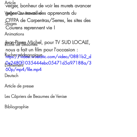
Article
verger, bonheur de voir les murets avancer 
grâce au travail des apprenants du 
Verger Conservatoire
CFFPA de Carpentras/Serres, les sites des 
Stages
Courens reprennent vie ! 
Animations
Jean-Pierre Michel, pour TV SUD LOCALE, 
École de Beaumes
nous a fait un film pour l'occasion :
Rucher pédagogique
https://video.wixstatic.com/video/0881b2_d
0e2480f1035444ebc05471d5a97188a/3
Evénement
60p/mp4/file.mp4
Deutsch
Article de presse
Les Câpriers de Beaumes de Venise
Bibliographie