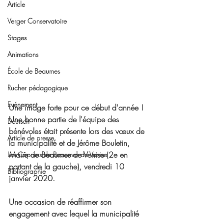
Article
Verger Conservatoire
Stages
Animations
École de Beaumes
Rucher pédagogique
Evénement
Une image forte pour ce début d'année ! 
Une bonne partie de l'équipe des 
Deutsch
bénévoles était présente lors des vœux de 
Article de presse
la municipalité et de Jérôme Bouletin, 
Maire de Beaumes de Venise (2e en 
Les Câpriers de Beaumes de Venise
partant de la gauche), vendredi 10 
Bibliographie
janvier 2020. 
Une occasion de réaffirmer son 
engagement avec lequel la municipalité 