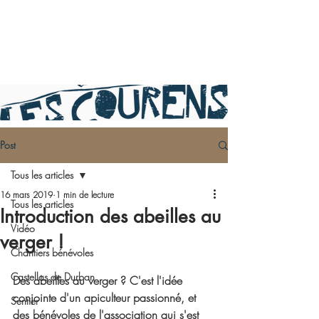
Post
Tous les articles
16 mars 2019
1 min de lecture
Tous les articles
Introduction des abeilles au
Vidéo
verger !
Chantiers bénévoles
Castellas de Durban
Des abeilles au verger ? C'est l'idée 
conjointe d'un apiculteur passionné, et 
Sentier
des bénévoles de l'association qui s'est 