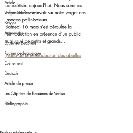
Article
concrétisée aujourd'hui. Nous sommes 
tellement fiers d'avoir sur notre verger ces 
Verger Conservatoire
insectes pollinisateurs. 
Stages
Samedi 16 mars s'est déroulée la 
Animations
réintroduction en présence d'un public 
subjugué de petits et grands... 
École de Beaumes
Rucher pédagogique
Vidéo de la réintroduction des abeilles
Evénement
Deutsch
Article de presse
Les Câpriers de Beaumes de Venise
Bibliographie
Rucher pédagogique