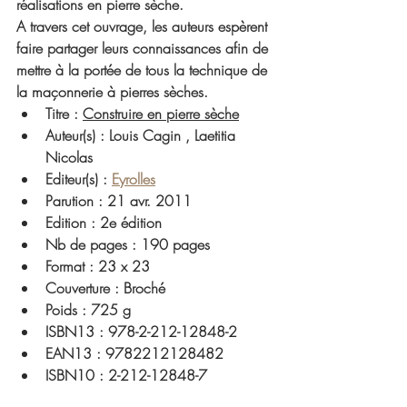
réalisations en pierre sèche.
A travers cet ouvrage, les auteurs espèrent 
faire partager leurs connaissances afin de 
mettre à la portée de tous la technique de 
la maçonnerie à pierres sèches.
Titre : 
Construire en pierre sèche
Auteur(s) :
 Louis Cagin
 , 
Laetitia 
Nicolas
Editeur(s) : 
Eyrolles
Parution : 21 avr. 2011
Edition : 2e édition
Nb de pages : 190 pages
Format : 23 x 23
Couverture : Broché
Poids : 725 g
ISBN13 : 978-2-212-12848-2
EAN13 : 9782212128482
ISBN10 : 2-212-12848-7