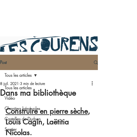
Post
Tous les articles
8 juil. 2021
3 min de lecture
Tous les articles
Dans ma bibliothèque
Vidéo
Chantiers bénévoles
Construire en pierre sèche
, 
Castellas de Durban
Louis Cagin, Laëtitia 
Sentier
Nicolas. 