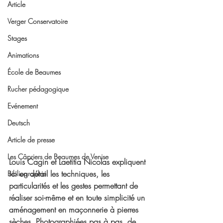
Article
Verger Conservatoire
Stages
Animations
École de Beaumes
Rucher pédagogique
Evénement
Deutsch
Article de presse
Les Câpriers de Beaumes de Venise
Louis Cagin et Laetitia Nicolas expliquent 
ici en détail les techniques, les 
Bibliographie
particularités et les gestes permettant de 
réaliser soi-même et en toute simplicité un 
aménagement en maçonnerie à pierres 
sèches. Photographiées pas à pas, de 