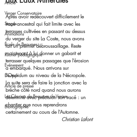
aux Eaux Minérales 
Article
Verger Conservatoire
A
près avoir redécouvert difficilement le 
Stages
tracé ancestral qui fait limite avec les 
terrasses cultivées en passant au dessus 
Animations
du verger du site La Coste, nous avons 
École de Beaumes
fait un premier débroussaillage. Reste 
maintenant à lui donner un gabarit et 
Rucher pédagogique
terrasser quelques passages que l’érosion 
Evénement
a embarqué. Nous arrivons sur 
l’Oppidum au niveau de la Nécropole. 
Deutsch
La suite sera de faire la jonction avec la 
Article de presse
brèche côté nord quand nous aurons 
Les Câpriers de Beaumes de Venise
déterminé avec précision son tracé : un 
chantier que nous reprendrons 
Bibliographie
certainement au cours de l’Automne.
Christian Lafont