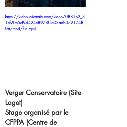
https://video.wixstatic.com/video/0881b2_8
1cf20c5cf94424e8978f1a08adb3721/48
0p/mp4/file.mp4
Verger Conservatoire (Site 
Laget)
Stage organisé par le 
CFPPA (Centre de