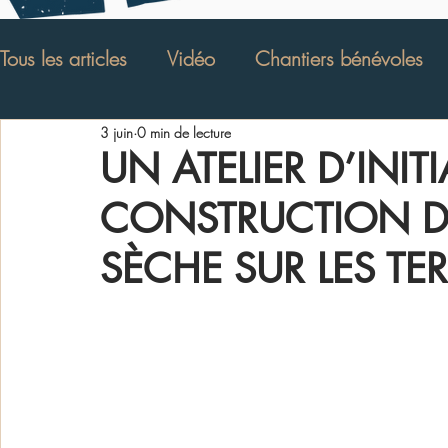
Tous les articles
Vidéo
Chantiers bénévoles
3 juin
0 min de lecture
Verger Conservatoire
Stages
Animations
UN ATELIER D’INIT
CONSTRUCTION DE
Evénement
Deutsch
Article de presse
SÈCHE SUR LES TE
Bibliographie