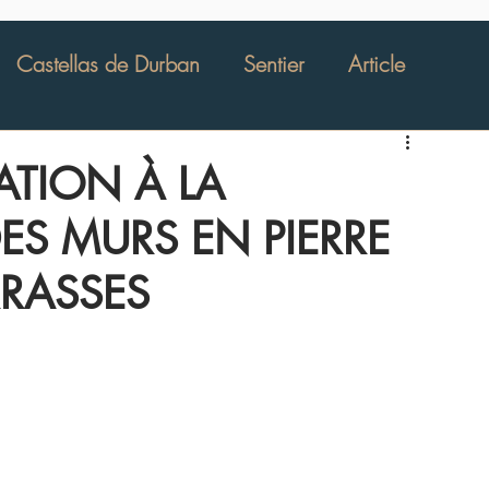
Castellas de Durban
Sentier
Article
École de Beaumes
Rucher pédagogique
IATION À LA
S MURS EN PIERRE
Les Câpriers de Beaumes de Venise
RRASSES