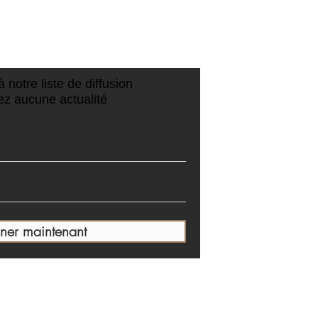
 A Beaumes de
S :
 notre liste de diffusion
z aucune actualité
ner maintenant