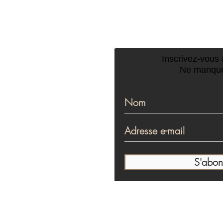
8h45 - A Beaumes de Venise
mars 8h45 -
Venise
CONTACTEZ-NOU
Inscrivez-vous à
Ne manque
S'abon
Les Courens
Partager le patrimoine