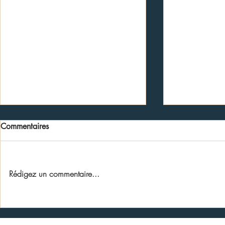
Commentaires
Rédigez un commentaire...
Restructuration de verger
Démonstratio
d'oliviers - Lundi 20 avril
d'entretien O