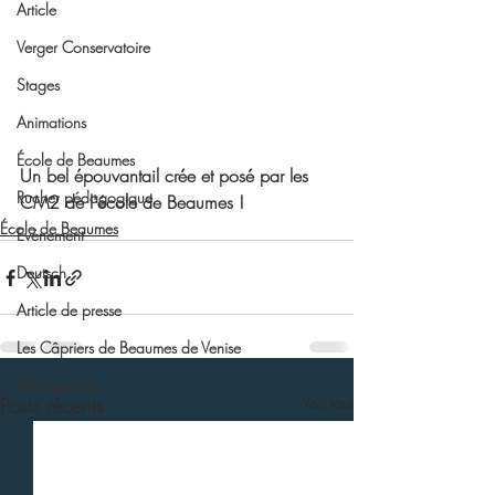
Article
Verger Conservatoire
Stages
Animations
École de Beaumes
Un bel épouvantail crée et posé par les 
Rucher pédagogique
CM2 de l'école de Beaumes !
École de Beaumes
Evénement
Deutsch
Article de presse
Les Câpriers de Beaumes de Venise
Bibliographie
Posts récents
Voir tout