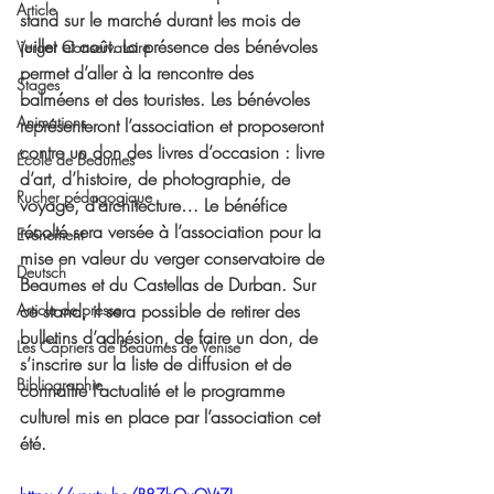
Article
stand sur le marché durant les mois de 
juillet et août. La présence des bénévoles 
Verger Conservatoire
permet d’aller à la rencontre des 
Stages
balméens et des touristes. Les bénévoles 
Animations
représenteront l’association et proposeront 
contre un don des livres d’occasion : livre 
École de Beaumes
d’art, d’histoire, de photographie, de 
Rucher pédagogique
voyage, d’architecture… Le bénéfice 
récolté sera versée à l’association pour la 
Evénement
mise en valeur du verger conservatoire de 
Deutsch
Beaumes et du Castellas de Durban. Sur 
Article de presse
ce stand, il sera possible de retirer des 
bulletins d’adhésion, de faire un don, de 
Les Câpriers de Beaumes de Venise
s’inscrire sur la liste de diffusion et de 
Bibliographie
connaître l’actualité et le programme 
culturel mis en place par l’association cet 
été.  