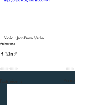
https://youtu.be/R87hOuOVt7I
Vidéo : Jean-Pierre Michel
Animations
Posts récents
Voir tout