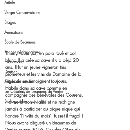
Article
Verger Conservatoire
Stages
Animations
École de Beaumes
Rucher pédagogique
Thierry Vaute (ici, en polo rayé et col 
blanc !) a crée sa cave il y a déjà 20 
Evénement
ans. Il fut un jeune vigneron très 
Deutsch
prometteur et les vins du Domaine de la 
Pigeade en témoignent toujours.
Article de presse
Habile dans sa cave comme en 
Les Câpriers de Beaumes de Venise
compagnie des bénévoles des Courens, 
Bibliographie
il aime la convivialité et ne rechigne 
jamais à participer au pique nique qui 
honore 
"l'invité du mois",
 fusse-t-il frugal !
Nous avons dégusté un Beaumes de 
Venise rouge 2016, Cru des Côtes du 