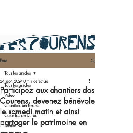
Post
Tous les articles
24 sept. 2024
0 min de lecture
Tous les articles
Participez aux chantiers des
Vidéo
Courens, devenez bénévole
Chantiers bénévoles
le samedi matin et ainsi
Castellas de Durban
partager le patrimoine en
Sentier