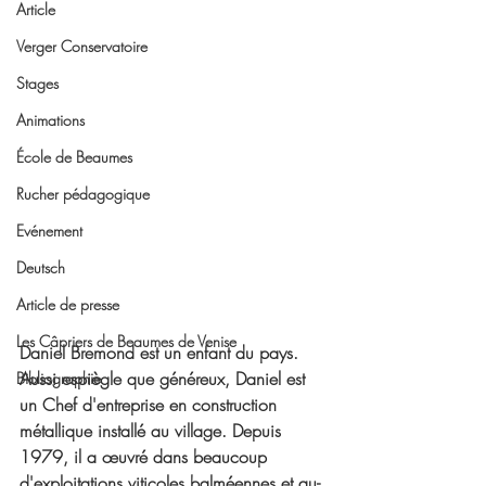
Article
Verger Conservatoire
Stages
Animations
École de Beaumes
Rucher pédagogique
Evénement
Deutsch
Article de presse
Les Câpriers de Beaumes de Venise
Daniel Bremond est un enfant du pays. 
Aussi espiègle que généreux, Daniel est 
Bibliographie
un Chef d'entreprise en construction 
métallique installé au village. Depuis 
1979, il a œuvré dans beaucoup 
d'exploitations viticoles balméennes et au-