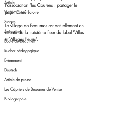
Article
l'association "les Courens : partager le 
patrimoine" !
Verger Conservatoire
Stages
Le village de Beaumes est actuellement en 
Animations
attente de la troisième fleur du label "Villes 
et Villages fleuris". 
École de Beaumes
Rucher pédagogique
Evénement
Deutsch
Article de presse
Les Câpriers de Beaumes de Venise
Bibliographie