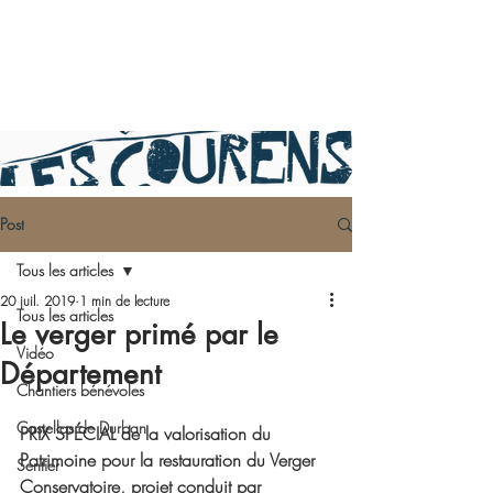
Post
Tous les articles
20 juil. 2019
1 min de lecture
Tous les articles
Le verger primé par le
Vidéo
Département
Chantiers bénévoles
Castellas de Durban
PRIX SPÉCIAL de la valorisation du 
Patrimoine pour la restauration du Verger 
Sentier
Conservatoire, projet conduit par 