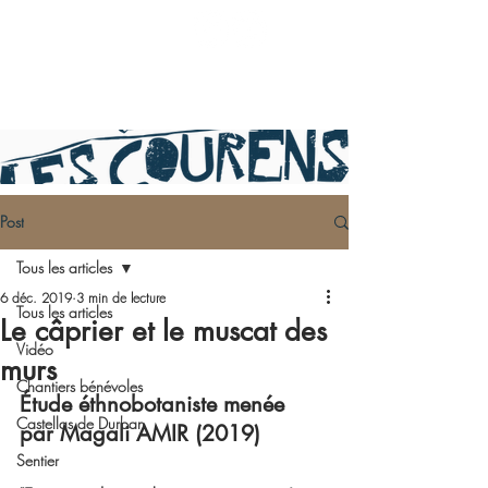
Post
Tous les articles
6 déc. 2019
3 min de lecture
Tous les articles
Le câprier et le muscat des
Vidéo
murs
Chantiers bénévoles
Étude éthnobotaniste menée 
Castellas de Durban
par Magali AMIR (2019)
Sentier