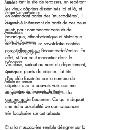
"En visitant le site de terrasses, en repérant 
Article
les vieux câpriers disséminés ici et là, et 
Verger Conservatoire
en entendant parler des ‘muscadières’, il 
Stages
a semblé intéressant de partir de ces deux 
sujets pour commencer cette étude 
Animations
botanique, ethnobotanique et historique 
École de Beaumes
sur les savoirs et les savoir-faire centrée 
essentiellement sur Beaumes-de-Venise. En 
Rucher pédagogique
effet, si l’on peut rencontrer dans le 
Evénement
Vaucluse, surtout au nord du département, 
quelques plants de câprier, j’ai été 
Deutsch
d’emblée fascinée par le nombre de 
Article de presse
câpriers que je pouvais voir, comme 
Les Câpriers de Beaumes de Venise
surgis des murs ou des talus, sur la 
commune de Beaumes. Ce qui indiquait 
Bibliographie
une riche possibilité de connaissances 
très localisées sur cet arbuste.
Et si la muscadière semble désigner sur la 