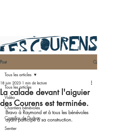
Post
Tous les articles
18 juin 2023
1 min de lecture
Tous les articles
La calade devant l'aiguier
Vidéo
des Courens est terminée.
Chantiers bénévoles
Bravo à Raymond et à tous les bénévoles 
Castellas de Durban
ayant participé à sa construction.
Sentier