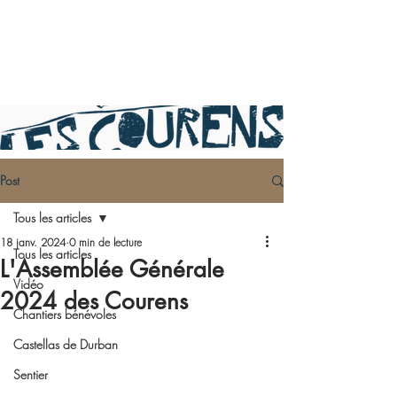
Post
Tous les articles
18 janv. 2024
0 min de lecture
Tous les articles
L'Assemblée Générale
Vidéo
2024 des Courens
Chantiers bénévoles
Castellas de Durban
Sentier