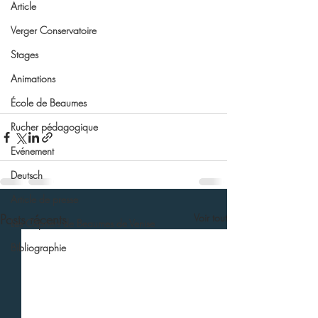
Article
Verger Conservatoire
Stages
Animations
École de Beaumes
Rucher pédagogique
Evénement
Deutsch
Article de presse
Posts récents
Voir tout
Les Câpriers de Beaumes de Venise
Bibliographie