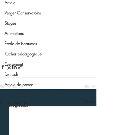
Article
Verger Conservatoire
Stages
Animations
École de Beaumes
Rucher pédagogique
Evénement
Deutsch
Article de presse
Les Câpriers de Beaumes de Venise
Posts récents
Voir tout
Bibliographie