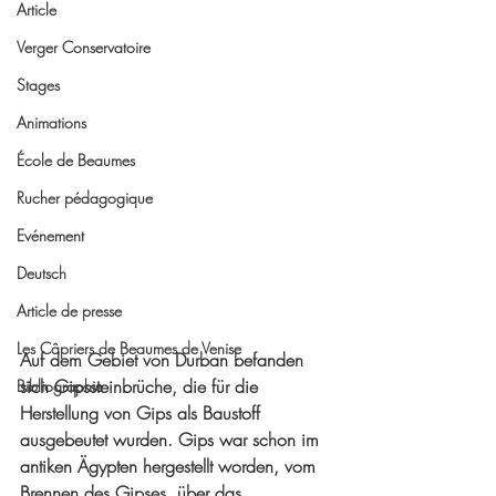
Article
Verger Conservatoire
Stages
Animations
École de Beaumes
Rucher pédagogique
Evénement
Deutsch
Article de presse
Les Câpriers de Beaumes de Venise
Auf dem Gebiet von Durban befanden 
sich Gipssteinbrüche, die für die 
Bibliographie
Herstellung von Gips als Baustoff 
ausgebeutet wurden. Gips war schon im 
antiken Ägypten hergestellt worden, vom 
Brennen des Gipses, über das 